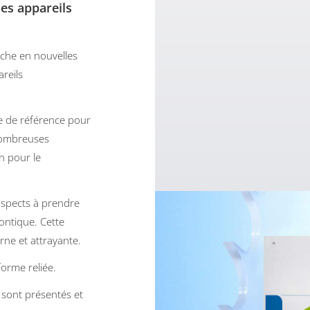
es appareils
iche en nouvelles
areils
ge de référence pour
nombreuses
en pour le
 aspects à prendre
ontique. Cette
rne et attrayante.
forme reliée.
 sont présentés et