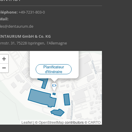
éléphone:
+49-7231-803-0
Mail:
ales@dentaurum.de
ENTAURUM GmbH & Co. KG
rnstr. 31, 75228 Ispringen, l'Allemagne