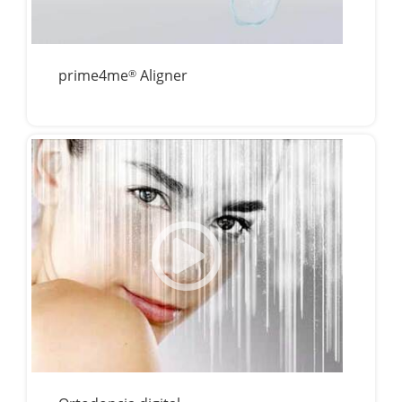
prime4me
Aligner
®