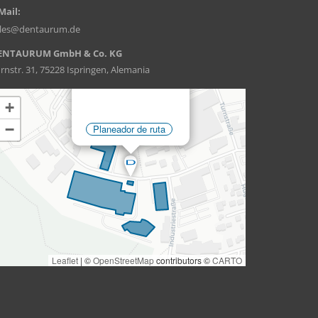
Mail:
ales@dentaurum.de
ENTAURUM GmbH & Co. KG
rnstr. 31, 75228 Ispringen, Alemania