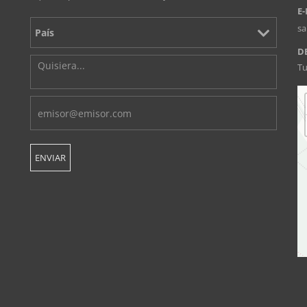
E-
s
D
Tu