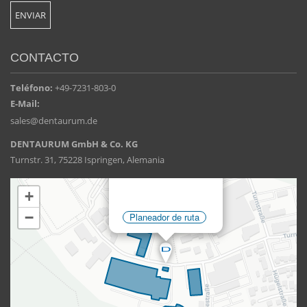
CONTACTO
Teléfono:
+49-7231-803-0
E-Mail:
sales@dentaurum.de
DENTAURUM GmbH & Co. KG
Turnstr. 31, 75228 Ispringen, Alemania