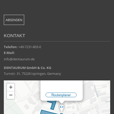
KONTAKT
Telefon:
+49-7231-803-0
E-Mail:
info@dentaurum.de
DENTAURUM GmbH & Co. KG
Turnstr. 31, 75228 Ispringen, Germany