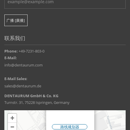
联系我们
Phone:
+49-7231-803-0
E-Mail:
info@dentaurum.com
E-Mail Sales:
sales@dentaurum.de
DENTAURUM GmbH & Co. KG
Turnstr. 31, 75228 Ispringen, Germany