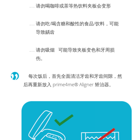
请勿喝咖啡或茶等热饮料夹板会变形
请勿吃/喝含糖和酸性的食品/饮料，可能
导致龋齿
请勿吸烟 可能导致夹板变色和牙周损
伤。
每次饭后，首先全面清洁牙齿和牙齿间隙，然
后再重新放入 prime4me® Aligner 矫治器。