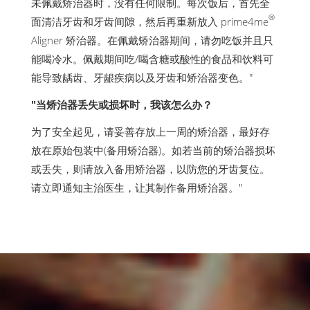
未佩戴矫治器时，没有任何限制。每次饭后，首先全
®
面清洁牙齿和牙齿间隙，然后再重新放入 prime4me
Aligner 矫治器。在佩戴矫治器期间，请勿吃饭并且只
能喝冷水。佩戴期间吃/喝含糖或酸性的食品和饮料可
能导致龋齿、牙龈疾病以及牙齿和矫治器变色。"
"当矫治器丢失或损坏时，我该怎么办？
为了安全起见，请妥善存放上一周的矫治器，最好存
放在原始包装中(备用矫治器)。如若当前的矫治器损坏
或丢失，则请放入备用矫治器，以防您的牙齿复位。
请立即通知主治医生，让其制作备用矫治器。"