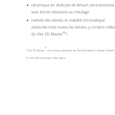
céramique en disilicate de lithium ultrarésistante
avec bords résistants au meulage
netteté des teintes et stabilité chromatique
observée chez toutes les teintes, y compris celle
®
du Vita 3D-Master
*.
®
*Vita 3D-Master
est marque déposée de Vita Zahnfabrik H. Rauter GmbH 
Co. KG, Bad Säckingen, Allemagne.