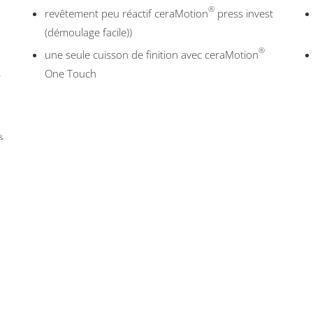
®
revêtement peu réactif ceraMotion
press invest
(démoulage facile))
®
une seule cuisson de finition avec ceraMotion
s
One Touch
&