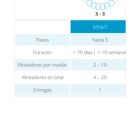
3 - 3
smart
Pasos
hasta 5
Duración
≈ 70 días I ≈ 10 semanas
≈ 1
Alineadores por maxilar
2 – 10
Alineadores en total
4 – 20
Entregas
1