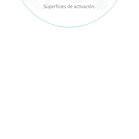
Superficies de activación.
Ataches vestibulares.
Ataches linguales.