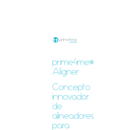
prime4me
®
Aligner
Concepto
innovador
de
alineadores
para