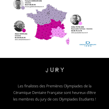
Jury
Les finalistes des Premières Olympiades de la
Céramique Dentaire Française sont heureux d’être
les membres du jury de ces Olympiades Etudiants !