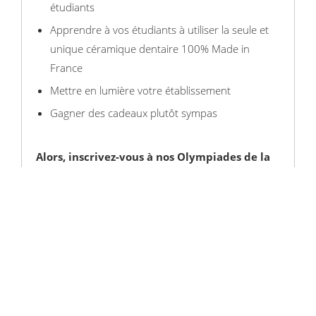
étudiants
Apprendre à vos étudiants à utiliser la seule et
unique céramique dentaire 100% Made in
France
Mettre en lumière votre établissement
Gagner des cadeaux plutôt sympas
Alors, inscrivez-vous à nos Olympiades de la
Céramique Dentaire Française
Spécial Etudiants dès la rentrée septembre 2024 :
cliquez ici !
Places limitées !
Seuls 16 établissements pourront s'inscrire à cette
première édition, n'attendez pas pour prendre
contact avec nous !