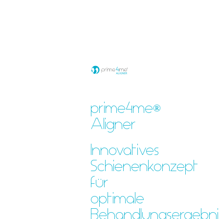
prime4me
®
Aligner
Innovatives
Schienenkonzept
für
optimale
Behandlungsergebnis