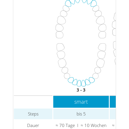
3 - 3
smart
Steps
bis 5
Dauer
≈ 70 Tage I ≈ 10 Wochen
≈ 126 T