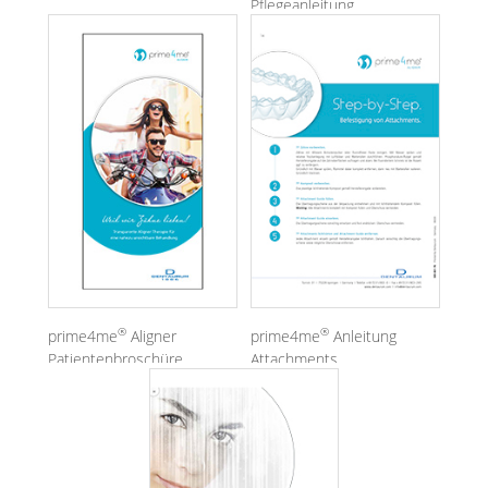
Pflegeanleitung
®
®
prime4me
Aligner
prime4me
Anleitung
Patientenbroschüre
Attachments