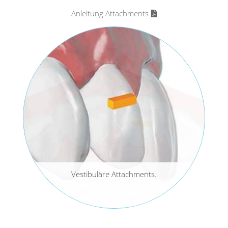
Anleitung Attachments
Vestibuläre Attachments.
Linguale Attachments.