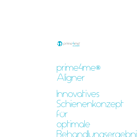
prime4me
®
Aligner
Innovatives
Schienenkonzept
für
optimale
Behandlungsergebnis