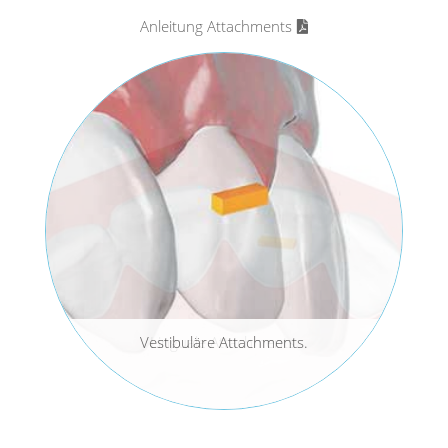
Anleitung Attachments
Vestibuläre Attachments.
Linguale Attachments.