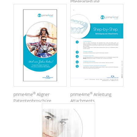
Pflegeanleitung
®
®
prime4me
Aligner
prime4me
Anleitung
Patientenbroschüre
Attachments