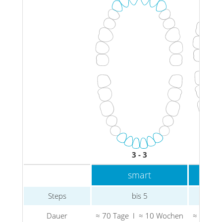
3 - 3
smart
Steps
bis 5
Dauer
≈ 70 Tage I ≈ 10 Wochen
≈ 126 T