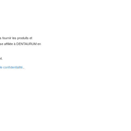
fournir les produits et
rise affiliée à DENTAURUM en
t.
e confidentialité.
.