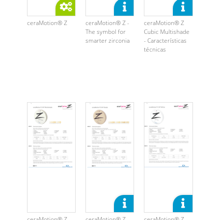
ceraMotion® Z
ceraMotion® Z -
ceraMotion® Z
The symbol for
Cubic Multishade
smarter zirconia
- Características
técnicas
ceraMotion® Z
ceraMotion® Z
ceraMotion® Z