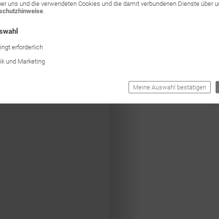
ber uns und die verwendeten Cookies und die damit verbundenen Dienste über 
schutzhinweise
.
uswahl
ngt erforderlich
tik und Marketing
Meine Auswahl bestätigen