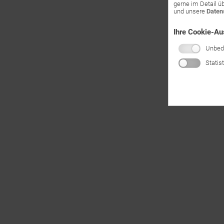
gerne im Detail ü
und unsere
Daten
Ihre Cookie-A
Unbedi
Statis