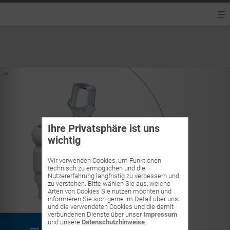
Ihre Privatsphäre ist uns
wichtig
Wir verwenden Cookies, um Funktionen
technisch zu ermöglichen und die
Nutzererfahrung langfristig zu verbessern und
zu verstehen. Bitte wählen Sie aus, welche
Arten von Cookies Sie nutzen möchten und
informieren Sie sich gerne im Detail über uns
und die verwendeten Cookies und die damit
verbundenen Dienste über unser
Impressum
und unsere
Datenschutzhinweise
.