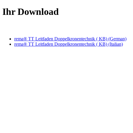
Ihr Download
rema® TT Leitfaden Doppelkronentechnik ( KB) (German)
rema® TT Leitfaden Doppelkronentechnik ( KB) (Italian)